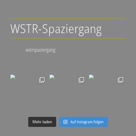
WSTR-Spaziergang
wstrspaziergang
▪️🍇 Weinlagen-Erlebnis-Touren
▪️Stadtführungen Neustadt an
der Weinstraße
▪️individuelle Wein- und Genuss-Touren
@wstrspaziergang
@ralfschad
Auf Instagram folgen
Mehr laden