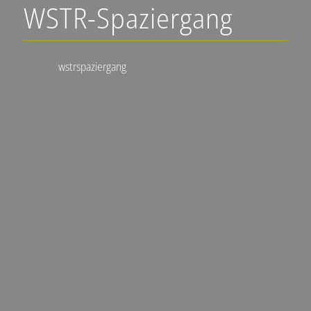
WSTR-Spaziergang
wstrspaziergang
▪️🍇 Weinlagen-Erlebnis-Touren
▪️Stadtführungen Neustadt an
der Weinstraße
▪️individuelle Wein- und Genuss-Touren
@wstrspaziergang
@ralfschad