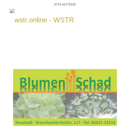
0176 43175520
Mein Dienstleister für Webdesign, SEO,
Onlinemarketing & Social Media
Euer Dienstleister für florale
Gestaltung rund um eure Trauung.