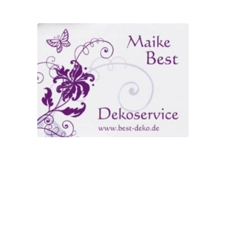
Euer Profi für Deko rund um
eure Feier.
Euer Sängerin für Trauung, Taufen,
Gartenpartys, Sektempfänge,
Sofakonzerte, Feste uvm.