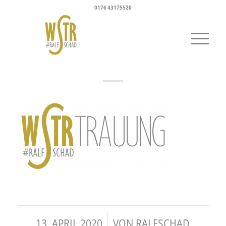
0176 43175520
/
13. APRIL 2020
VON
RALFSCHAD