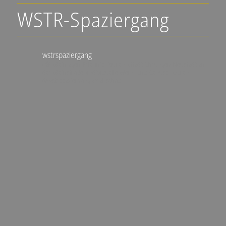
WSTR-Spaziergang
wstrspaziergang
▪️🍇 Weinlagen-Erlebnis-Touren
▪️Stadtführungen Neustadt an
der Weinstraße
▪️individuelle Wein- und Genuss-Touren
@wstrspaziergang
@ralfschad