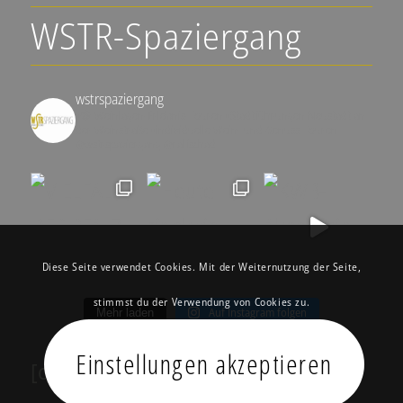
WSTR-Spaziergang
wstrspaziergang
▪️🍇 Weinlagen-Erlebnis-Touren
▪️Stadtführungen Neustadt an
der Weinstraße
▪️individuelle Wein- und Genuss-Touren
@wstrspaziergang
@ralfschad
Diese Seite verwendet Cookies. Mit der Weiternutzung der Seite,
stimmst du der Verwendung von Cookies zu.
Auf Instagram folgen
Mehr laden
Einstellungen akzeptieren
[custom-facebook-feed feed=2]