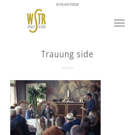
0176 43175520
Trauung side