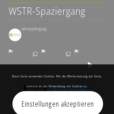
WSTR-Spaziergang
wstrspaziergang
▪️🍇 Weinlagen-Erlebnis-Touren
▪️Stadtführungen Neustadt an
der Weinstraße
▪️individuelle Wein- und Genuss-Touren
@wstrspaziergang
@ralfschad
Diese Seite verwendet Cookies. Mit der Weiternutzung der Seite,
stimmst du der Verwendung von Cookies zu.
Auf Instagram folgen
Mehr laden
Einstellungen akzeptieren
[custom-facebook-feed feed=2]