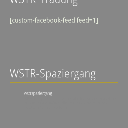
[custom-facebook-feed feed=1]
WSTR-Spaziergang
wstrspaziergang
▪️🍇 Weinlagen-Erlebnis-Touren
▪️Stadtführungen Neustadt an
der Weinstraße
▪️individuelle Wein- und Genuss-Touren
@wstrspaziergang
@ralfschad