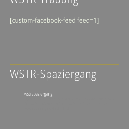
[custom-facebook-feed feed=1]
WSTR-Spaziergang
wstrspaziergang
▪️🍇 Weinlagen-Erlebnis-Touren
▪️Stadtführungen Neustadt an
der Weinstraße
▪️individuelle Wein- und Genuss-Touren
@wstrspaziergang
@ralfschad