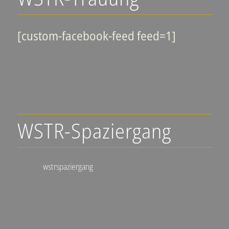
[custom-facebook-feed feed=1]
WSTR-Spaziergang
wstrspaziergang
▪️🍇 Weinlagen-Erlebnis-Touren
▪️Stadtführungen Neustadt an
der Weinstraße
▪️individuelle Wein- und Genuss-Touren
@wstrspaziergang
@ralfschad