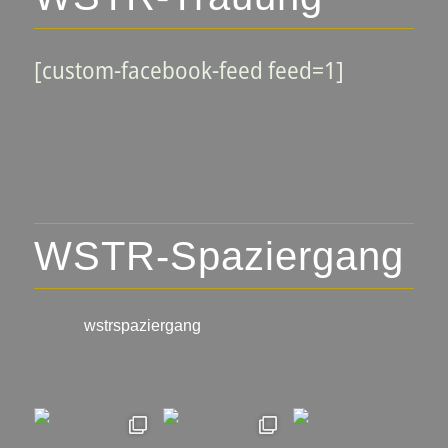
[custom-facebook-feed feed=1]
WSTR-Spaziergang
wstrspaziergang
▪️🍇 Weinlagen-Erlebnis-Touren
▪️Stadtführungen Neustadt an
der Weinstraße
▪️individuelle Wein- und Genuss-Touren
@wstrspaziergang
@ralfschad