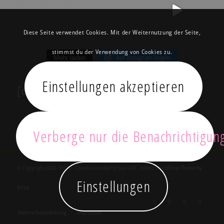
Diese Seite verwendet Cookies. Mit der Weiternutzung der Seite,
stimmst du der Verwendung von Cookies zu.
Auf Instagram folgen
Mehr laden
Einstellungen akzeptieren
[custom-facebook-feed feed=2]
Verberge nur die Benachrichtigun
© Copyright 2020 - WSTR - Claudia und Ralf Schad GbR -
Enfold WordPress Theme by
Einstellungen
Kriesi
Datenschutzerklärung
Impressum