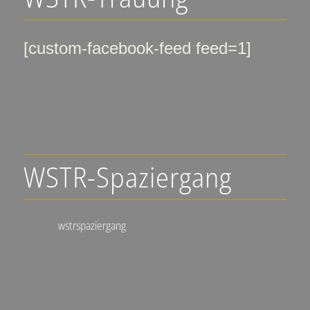
[custom-facebook-feed feed=1]
WSTR-Spaziergang
wstrspaziergang
▪️🍇 Weinlagen-Erlebnis-Touren
▪️Stadtführungen Neustadt
an der Weinstraße
▪️individuelle Wein- und Genuss-
Touren
@wstrspaziergang
@ralfschad