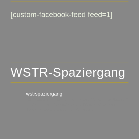
[custom-facebook-feed feed=1]
WSTR-Spaziergang
wstrspaziergang
▪️🍇 Weinlagen-Erlebnis-Touren
▪️Stadtführungen Neustadt
an der Weinstraße
▪️individuelle Wein- und Genuss-
Touren
@wstrspaziergang
@ralfschad