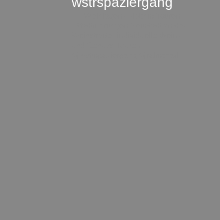
wstrspaziergang
▪️🍇 Weinlagen-Erlebnis-Touren
▪️Stadtführungen Neustadt an der
Weinstraße
▪️individuelle Wein-
und Genuss-Touren
@wstrspaziergang
@ralfschad