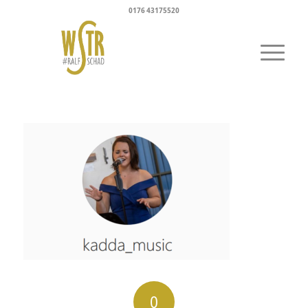
0176 43175520
0