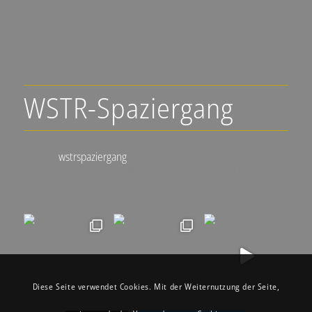
WSTR-Spaziergang
wstrspaziergang
▪️🍇 Weinlagen-Erlebnis-Touren
▪️Stadtführungen Neustadt an
der Weinstraße
▪️individuelle Wein- und Genuss-Touren
@wstrspaziergang
@ralfschad
Diese Seite verwendet Cookies. Mit der Weiternutzung der Seite,