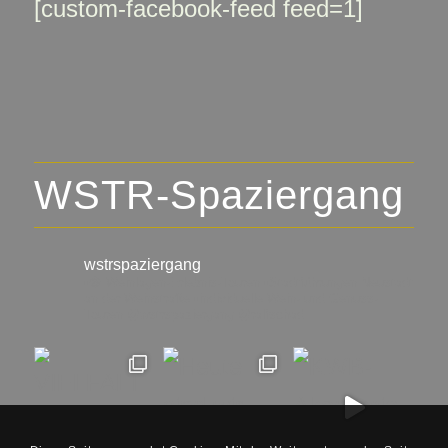
[custom-facebook-feed feed=1]
WSTR-Spaziergang
wstrspaziergang
▪️🍇 Weinlagen-Erlebnis-Touren
▪️Stadtführungen Neustadt
an der Weinstraße
▪️individuelle Wein- und Genuss-
Touren
@wstrspaziergang
@ralfschad