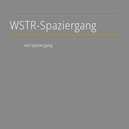
WSTR-Spaziergang
wstrspaziergang
▪️🍇 Weinlagen-Erlebnis-Touren
▪️Stadtführungen Neustadt
an der Weinstraße
▪️individuelle Wein- und Genuss-
Touren
@wstrspaziergang
@ralfschad