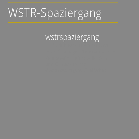
WSTR-Spaziergang
wstrspaziergang
▪️🍇 Weinlagen-Erlebnis-Touren
▪️Stadtführungen Neustadt an der
Weinstraße
▪️individuelle Wein-
und Genuss-Touren
@wstrspaziergang
@ralfschad