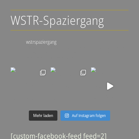
WSTR-Spaziergang
wstrspaziergang
▪️🍇 Weinlagen-Erlebnis-Touren
▪️Stadtführungen Neustadt an
der Weinstraße
▪️individuelle Wein- und Genuss-Touren
@wstrspaziergang
@ralfschad
Auf Instagram folgen
Mehr laden
[custom-facebook-feed feed=2]