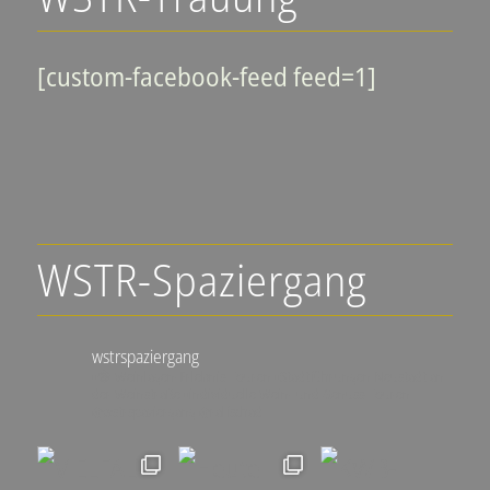
[custom-facebook-feed feed=1]
WSTR-Spaziergang
wstrspaziergang
▪️🍇 Weinlagen-Erlebnis-Touren
▪️Stadtführungen Neustadt an
der Weinstraße
▪️individuelle Wein- und Genuss-Touren
@wstrspaziergang
@ralfschad