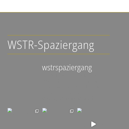
WSTR-Spaziergang
wstrspaziergang
▪️🍇 Weinlagen-Erlebnis-Touren
▪️Stadtführungen Neustadt an der
Weinstraße
▪️individuelle Wein-
und Genuss-Touren
@wstrspaziergang
@ralfschad