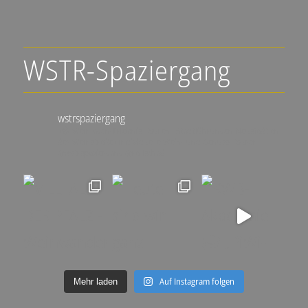
WSTR-Spaziergang
wstrspaziergang
▪️🍇 Weinlagen-Erlebnis-Touren
▪️Stadtführungen Neustadt an
der Weinstraße
▪️individuelle Wein- und Genuss-Touren
@wstrspaziergang
@ralfschad
Auf Instagram folgen
Mehr laden