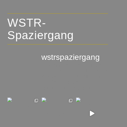
WSTR-
Spaziergang
wstrspaziergang
▪️🍇 Weinlagen-Erlebnis-Touren
▪️Stadtführungen Neustadt an der
Weinstraße
▪️individuelle Wein-
und Genuss-Touren
@wstrspaziergang
@ralfschad